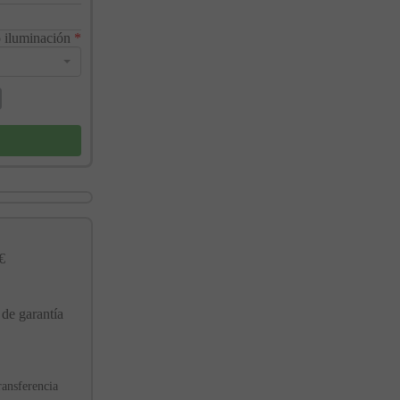
 iluminación
*
€
 de garantía
ransferencia