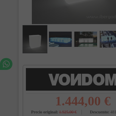
1.444,00 €
Precio original:
1.925,00 €
Descuento:
481