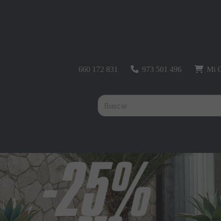
660 172 831
973 501 496
Mi C