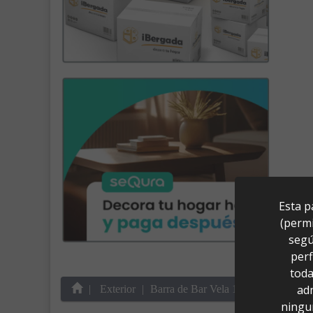
Esta p
(permi
segú
perf
toda
ad
Exterior
Barra de Bar Vela 100 Light (100x5
ningu