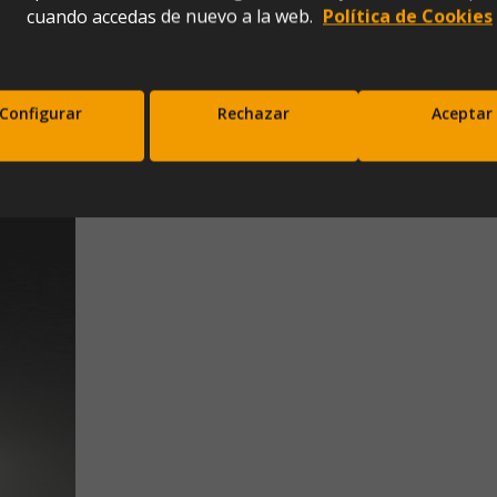
cuando accedas de nuevo a la web.
Política de Cookies
0x55x115)
Configurar
Rechazar
Aceptar
scríbete a nuestra newsletter y disfrut
10% de descuento en tu primera comp
Entérate antes que nadie de nuestras novedades y promociones
Correo*
Enviar
xpresas tu consentimiento para recibir comunicaciones comerciales de IBERGADA. Puedes cancela