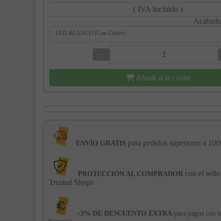
( IVA Incluido )
Acabado
LED BLANCO (Con Cables)
−
+
Añadir a la cesta
para pedidos superiores a 100
ENVÍO GRATIS
con el sello
PROTECCIÓN AL COMPRADOR
Trusted Shops
-3% DE DESCUENTO EXTRA
para pagos con t