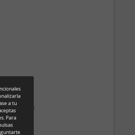
uncionales
nalizarla
ase a tu
 aceptas
es. Para
pulsas
eguntarte