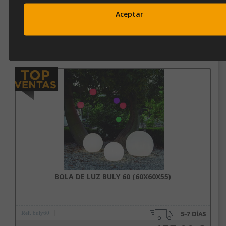
27cm x 30cm x 30cm (Alto x Ancho x Fondo)
Aceptar
OPINIONES
Productos Relacionados
Subscríbete a nuestra newsletter
y disfruta de un 10% de
descuento en tu primera compra.
Entérate antes que nadie de nuestras novedades y promociones
BOLA DE LUZ BULY 60 (60X60X55)
Correo*
Ref.
buly60