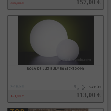
157,00 €
209,00 €
Enviar
Al unirte expresas tu consentimiento para recibir comunicaciones comerciales de
IBERGADA. Puedes cancelar tu suscripción en cualquier momento. Consulta nuestra
Añadir a la cesta
Política de Privacidad para más información.
BOLA DE LUZ BULY 50 (50X50X44)
Ref.
Buly50
113,00 €
151,00 €