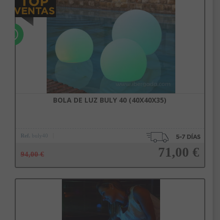
Añadir a la cesta
BOLA DE LUZ BULY 40 (40X40X35)
Ref.
buly40
71,00 €
94,00 €
Añadir a la cesta