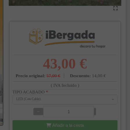
43,00 €
Precio original:
57,00 €
Descuento:
14,00 €
( IVA Incluido )
TIPO ACABADO
*
LED (Con Cable)
−
+
Añadir a la cesta