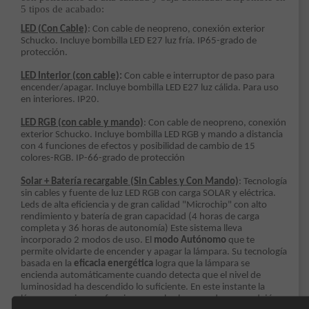
5 tipos de acabado:
LED (Con Cable)
: Con cable de neopreno, conexión exterior
Schucko. Incluye bombilla LED E27 luz fría. IP65-grado de
protección.
LED Interior (con cable)
:
Con cable e interruptor de paso para
encender/apagar. Incluye bombilla LED E27 luz cálida. Para uso
en interiores. IP20.
LED RGB (con cable y mando)
: Con cable de neopreno, conexión
exterior Schucko. Incluye bombilla LED RGB y mando a distancia
con 4 funciones de efectos y posibilidad de cambio de 15
colores-RGB. IP-66-grado de protección
Solar + Batería recargable (Sin Cables y Con Mando)
: Tecnología
sin cables y fuente de luz LED RGB con carga SOLAR y eléctrica.
Leds de alta eficiencia y de gran calidad "Microchip" con alto
rendimiento y batería de gran capacidad (4 horas de carga
completa y 36 horas de autonomía) Este sistema lleva
incorporado 2 modos de uso. El
modo Autónomo
que te
permite olvidarte de encender y apagar la lámpara. Su tecnología
basada en la
eficacia energética
logra que la lámpara se
encienda automáticamente cuando detecta que el nivel de
luminosidad ha descendido lo suficiente. En este instante la
lámpara comienza a funcionar en el color o modo que se dejó