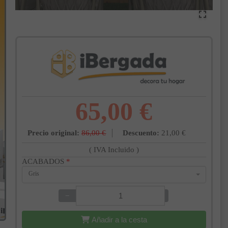
65,00 €
Precio original:
86,00 €
Descuento:
21,00 €
( IVA Incluido )
ACABADOS
*
Gris
−
+
Añadir a la cesta