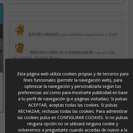
para pedidos superiores a 100€
ENVÍO GRATIS
con el sello
PROTECCIÓN AL COMPRADOR
de garantía Trusted Shops
Esta página web utiliza cookies propias y de terceros para
-3% DE DESCUENTO EXTRA
para pagos con
fines funcionales (permitir la navegación web), para
transferencia bancaria
optimizar la navegación y personalizarla según tus
preferencias así como para mostrarte publicidad en base
a tu perfil de navegación (p.e páginas visitadas). Si pulsas
colgante-sora
ACEPTAR, aceptas todas las cookies. Si pulsas
RECHAZAR, rechazas todas las cookies. Para administrar
las cookies pulsa en CONFIGURAR COOKIES. Si no pulsas
ninguna opción no se utilizará ninguna cookie y
volveremos a preguntarte cuando accedas de nuevo a la
Contacto