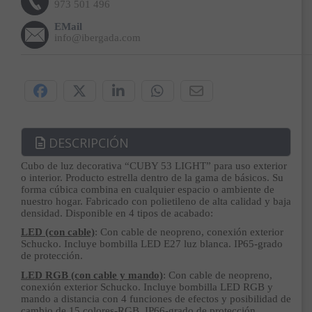
973 501 496
EMail
info@ibergada.com
Compártelo:
DESCRIPCIÓN
Cubo de luz decorativa “CUBY 53 LIGHT” para uso exterior
o interior. Producto estrella dentro de la gama de básicos. Su
forma cúbica combina en cualquier espacio o ambiente de
nuestro hogar. Fabricado con polietileno de alta calidad y baja
densidad. Disponible en 4 tipos de acabado:
LED (con cable)
: Con cable de neopreno, conexión exterior
Schucko. Incluye bombilla LED E27 luz blanca. IP65-grado
de protección.
LED RGB (con cable y mando)
: Con cable de neopreno,
conexión exterior Schucko. Incluye bombilla LED RGB y
mando a distancia con 4 funciones de efectos y posibilidad de
cambio de 15 colores-RGB. IP66-grado de protección.