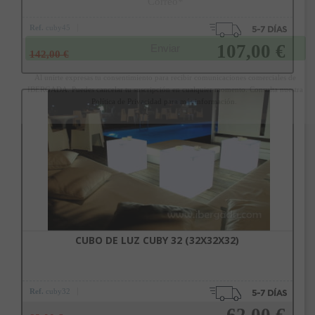
Correo*
Ref.
cuby45
107,00 €
Enviar
142,00 €
Al unirte expresas tu consentimiento para recibir comunicaciones comerciales de
IBERGADA. Puedes cancelar tu suscripción en cualquier momento. Consulta nuestra
Política de Privacidad para más información.
Añadir a la cesta
CUBO DE LUZ CUBY 32 (32X32X32)
Ref.
cuby32