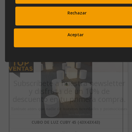
que son ligeros y muy resistentes a temperaturas extremas.
También están protegidos contra los rayos UV, haciendo que
Rechazar
la vida útil del producto sea extraordinariamente larga.
53cm x 43cm x 43cm (Alto x Ancho x Fondo)
Aceptar
OPINIONES
Productos Relacionados
Subscríbete a nuestra newsletter
y disfruta de un 10% de
descuento en tu primera compra.
Entérate antes que nadie de nuestras novedades y promociones
CUBO DE LUZ CUBY 45 (43X43X43)