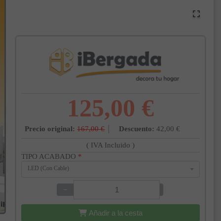
125,00 €
Precio original:
167,00 €
Descuento:
42,00 €
( IVA Incluido )
TIPO ACABADO
*
LED (Con Cable)
−
+
Añadir a la cesta