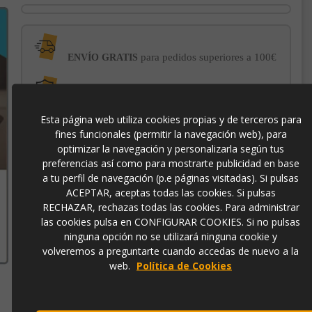
para pedidos superiores a 100€
ENVÍO GRATIS
con el sello
PROTECCIÓN AL COMPRADOR
de garantía Trusted Shops
Esta página web utiliza cookies propias y de terceros para
fines funcionales (permitir la navegación web), para
optimizar la navegación y personalizarla según tus
-3% DE DESCUENTO EXTRA
para pagos con
preferencias así como para mostrarte publicidad en base
transferencia bancaria
a tu perfil de navegación (p.e páginas visitadas). Si pulsas
ACEPTAR, aceptas todas las cookies. Si pulsas
RECHAZAR, rechazas todas las cookies. Para administrar
p1946
las cookies pulsa en CONFIGURAR COOKIES. Si no pulsas
ninguna opción no se utilizará ninguna cookie y
volveremos a preguntarte cuando accedas de nuevo a la
web.
Política de Cookies
Contacto
973 501 496