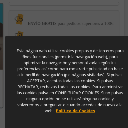
para pedidos superiores a 100€
ENVÍO GRATIS
con el sello
PROTECCIÓN AL COMPRADOR
de garantía Trusted Shops
Esta página web utiliza cookies propias y de terceros para
fines funcionales (permitir la navegación web), para
optimizar la navegación y personalizarla según tus
-3% DE DESCUENTO EXTRA
para pagos con
transferencia bancaria
preferencias así como para mostrarte publicidad en base
a tu perfil de navegación (p.e páginas visitadas). Si pulsas
ACEPTAR, aceptas todas las cookies. Si pulsas
356640
RECHAZAR, rechazas todas las cookies. Para administrar
las cookies pulsa en CONFIGURAR COOKIES. Si no pulsas
ninguna opción no se utilizará ninguna cookie y
8435435339678
volveremos a preguntarte cuando accedas de nuevo a la
web.
Política de Cookies