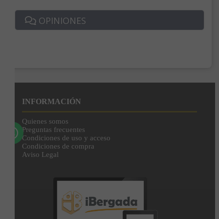
Correo*
OPINIONES
Enviar
Al unirte expresas tu consentimiento para recibir comunicaciones comerciales de
IBERGADA. Puedes cancelar tu suscripción en cualquier momento. Consulta nuestra
Política de Privacidad para más información.
INFORMACIÓN
Quienes somos
Preguntas frecuentes
Condiciones de uso y acceso
Condiciones de compra
Aviso Legal