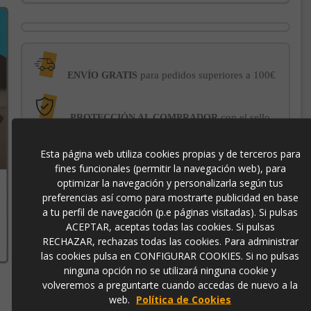
para pedidos superiores a 100€
ENVÍO GRATIS
con el sello
PROTECCIÓN AL COMPRADOR
de garantía Trusted Shops
Esta página web utiliza cookies propias y de terceros para
fines funcionales (permitir la navegación web), para
-3% DE DESCUENTO EXTRA
para pagos con
optimizar la navegación y personalizarla según tus
transferencia bancaria
preferencias así como para mostrarte publicidad en base
a tu perfil de navegación (p.e páginas visitadas). Si pulsas
504638
ACEPTAR, aceptas todas las cookies. Si pulsas
RECHAZAR, rechazas todas las cookies. Para administrar
las cookies pulsa en CONFIGURAR COOKIES. Si no pulsas
8435435344535
ninguna opción no se utilizará ninguna cookie y
volveremos a preguntarte cuando accedas de nuevo a la
web.
Política de Cookies