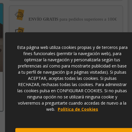
para pedidos superiores a 100€
ENVÍO GRATIS
con el sello
PROTECCIÓN AL COMPRADOR
de garantía Trusted Shops
Esta página web utiliza cookies propias y de terceros para
fines funcionales (permitir la navegación web), para
optimizar la navegación y personalizarla según tus
-3% DE DESCUENTO EXTRA
para pagos con
transferencia bancaria
preferencias así como para mostrarte publicidad en base
a tu perfil de navegación (p.e páginas visitadas). Si pulsas
ACEPTAR, aceptas todas las cookies. Si pulsas
266782N
RECHAZAR, rechazas todas las cookies. Para administrar
las cookies pulsa en CONFIGURAR COOKIES. Si no pulsas
ninguna opción no se utilizará ninguna cookie y
8435435322113
volveremos a preguntarte cuando accedas de nuevo a la
web.
Política de Cookies
Contacto