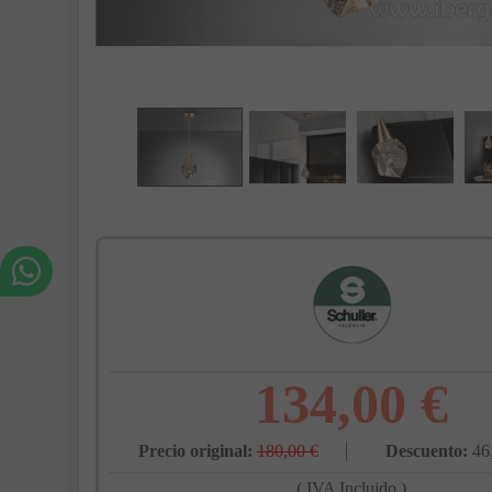
134,00 €
Precio original:
180,00 €
Descuento:
46
( IVA Incluido )