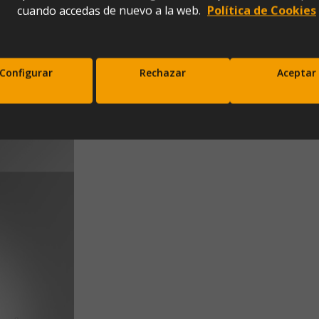
cuando accedas de nuevo a la web.
Política de Cookies
te 1L
Configurar
Rechazar
Aceptar
scríbete a nuestra newsletter y disfrut
10% de descuento en tu primera comp
Entérate antes que nadie de nuestras novedades y promociones
Correo*
Enviar
xpresas tu consentimiento para recibir comunicaciones comerciales de IBERGADA. Puedes cancela