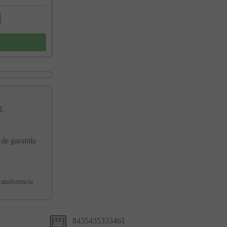
€
 de garantía
ransferencia
8435435333461