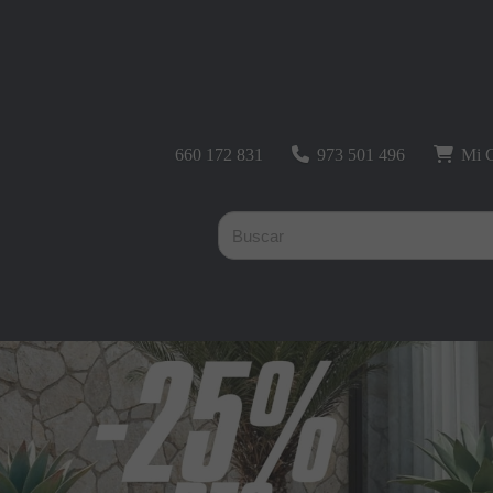
660 172 831
973 501 496
Mi C