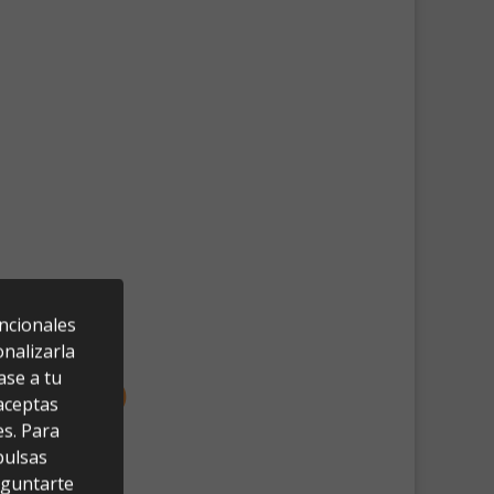
uncionales
nalizarla
ase a tu
 aceptas
es. Para
pulsas
eguntarte