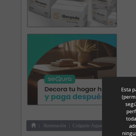
Esta p
(permi
segú
perf
toda
ad
Iluminación
Colgante Aquaria Cristal/Oro M
ningu