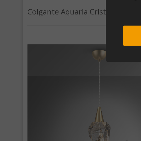
Colgante Aquaria Cristal/Oro Ma
Sub
Al unirte e