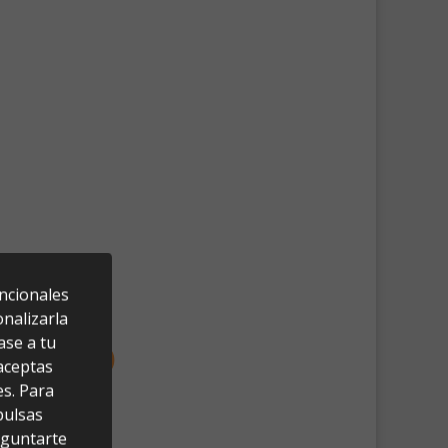
uncionales
nalizarla
ase a tu
 aceptas
es. Para
pulsas
eguntarte