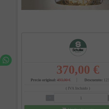
370,00 €
Precio original:
493,00 €
Descuento:
123
( IVA Incluido )
−
+