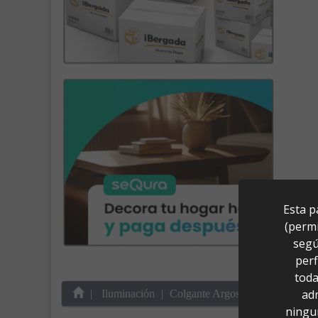
Esta p
(permi
segú
perf
toda
ad
Iluminación
Colgante Argos Mediano 40
ningu