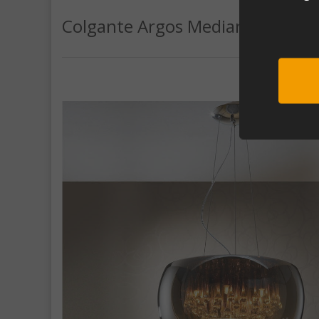
Colgante Argos Mediano 40
Sub
Al unirte e