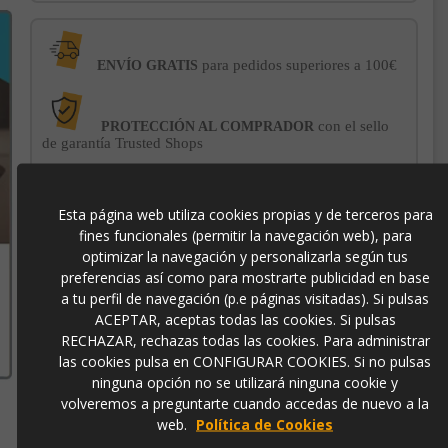
para pedidos superiores a 100€
ENVÍO GRATIS
con el sello
PROTECCIÓN AL COMPRADOR
de garantía Trusted Shops
-3% DE DESCUENTO EXTRA
para pagos con
Esta página web utiliza cookies propias y de terceros para
transferencia bancaria
fines funcionales (permitir la navegación web), para
optimizar la navegación y personalizarla según tus
preferencias así como para mostrarte publicidad en base
312462
a tu perfil de navegación (p.e páginas visitadas). Si pulsas
ACEPTAR, aceptas todas las cookies. Si pulsas
8435435341398
RECHAZAR, rechazas todas las cookies. Para administrar
las cookies pulsa en CONFIGURAR COOKIES. Si no pulsas
ninguna opción no se utilizará ninguna cookie y
volveremos a preguntarte cuando accedas de nuevo a la
web.
Política de Cookies
Contacto