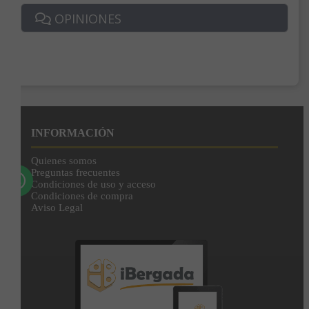
Correo*
OPINIONES
Enviar
Al unirte expresas tu consentimiento para recibir comunicaciones comerciales de
IBERGADA. Puedes cancelar tu suscripción en cualquier momento. Consulta nuestra
Política de Privacidad para más información.
INFORMACIÓN
Quienes somos
Preguntas frecuentes
Condiciones de uso y acceso
Condiciones de compra
Aviso Legal