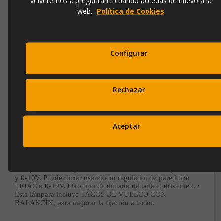
volveremos a preguntarte cuando accedas de nuevo a la
web.
Política de Cookies
Contacto
973 501 496
EMail
info@ibergada.com
Configurar
Compártelo:
Rechazar
DESCRIPCIÓN
Aceptar
Lámpara de 1 luz LED, realizada en metal acabado negro y
oro. Tulipa esferoidal de Ø15 cm de policarbonato con
interior texturizado y aro metal en latón. Altura regulable.
Subscríbete a nuestra newsletter
Este producto incluye drivers led con dimado de tipo TRIAC
y disfruta de un 10% de
y 0-10V. Puede dimar usando un regulador de pared tipo
TRIAC o 0-10V. Otro tipo de dimado dañaría el driver led. ·
descuento en tu primera compra.
Esta lámpara incluye TACOS DE VUELCO CON
BALANCÍN, para mejorar la fijación a techo.
Entérate antes que nadie de nuestras novedades y promociones