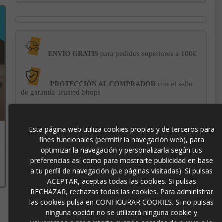
para pedidos superiores a 100€
ENVÍO GRATIS
con el sello
PROTECCIÓN AL COMPRADOR
de garantía Trusted Shops
-3% DE DESCUENTO EXTRA
para pagos con
Esta página web utiliza cookies propias y de terceros para
transferencia bancaria
fines funcionales (permitir la navegación web), para
optimizar la navegación y personalizarla según tus
preferencias así como para mostrarte publicidad en base
305617
a tu perfil de navegación (p.e páginas visitadas). Si pulsas
ACEPTAR, aceptas todas las cookies. Si pulsas
8435435338893
RECHAZAR, rechazas todas las cookies. Para administrar
las cookies pulsa en CONFIGURAR COOKIES. Si no pulsas
ninguna opción no se utilizará ninguna cookie y