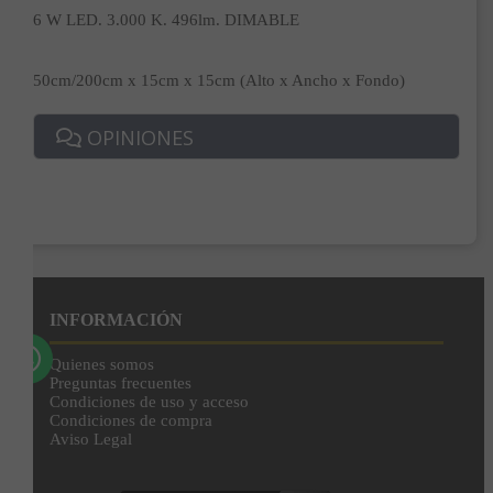
6 W LED. 3.000 K. 496lm. DIMABLE
Correo*
50cm/200cm x 15cm x 15cm (Alto x Ancho x Fondo)
OPINIONES
Enviar
Al unirte expresas tu consentimiento para recibir comunicaciones comerciales de
IBERGADA. Puedes cancelar tu suscripción en cualquier momento. Consulta nuestra
Política de Privacidad para más información.
INFORMACIÓN
Quienes somos
Preguntas frecuentes
Condiciones de uso y acceso
Condiciones de compra
Aviso Legal