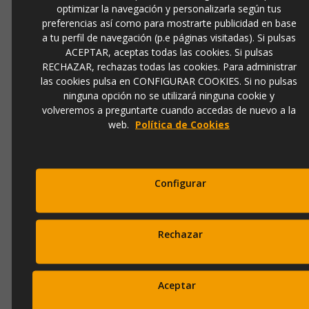
optimizar la navegación y personalizarla según tus
preferencias así como para mostrarte publicidad en base
Contacto
973 501 496
a tu perfil de navegación (p.e páginas visitadas). Si pulsas
ACEPTAR, aceptas todas las cookies. Si pulsas
EMail
RECHAZAR, rechazas todas las cookies. Para administrar
info@ibergada.com
las cookies pulsa en CONFIGURAR COOKIES. Si no pulsas
ninguna opción no se utilizará ninguna cookie y
Compártelo:
volveremos a preguntarte cuando accedas de nuevo a la
web.
Política de Cookies
DESCRIPCIÓN
Configurar
Lámpara de 1 luz, realizada en metal acabado negro mate.
Tulipa Ø19 cm de cristal moldeado smoke degradado.
Regulable en altura.
Rechazar
·Incluye 1 E27 LED 8W. DIMABLE
Esta lámpara incluye TACOS DE VUELCO CON
BALANCÍN, para mejorar la fijación a techo.
Aceptar