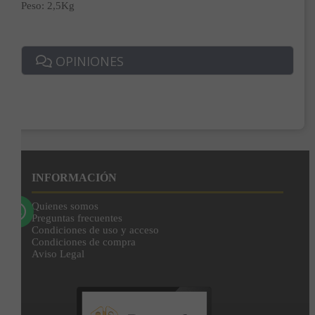
Peso: 2,5Kg
Correo*
OPINIONES
Enviar
Al unirte expresas tu consentimiento para recibir comunicaciones comerciales de
IBERGADA. Puedes cancelar tu suscripción en cualquier momento. Consulta nuestra
Política de Privacidad para más información.
INFORMACIÓN
Quienes somos
Preguntas frecuentes
Condiciones de uso y acceso
Condiciones de compra
Aviso Legal