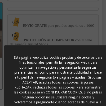
para pedidos superiores a 100€
ENVÍO GRATIS
con el sello
PROTECCIÓN AL COMPRADOR
de garantía Trusted Shops
Esta página web utiliza cookies propias y de terceros para
-3% DE DESCUENTO EXTRA
para pagos con
fines funcionales (permitir la navegación web), para
transferencia bancaria
optimizar la navegación y personalizarla según tus
preferencias así como para mostrarte publicidad en base
724524
a tu perfil de navegación (p.e páginas visitadas). Si pulsas
ACEPTAR, aceptas todas las cookies. Si pulsas
RECHAZAR, rechazas todas las cookies. Para administrar
8435435341596
las cookies pulsa en CONFIGURAR COOKIES. Si no pulsas
ninguna opción no se utilizará ninguna cookie y
volveremos a preguntarte cuando accedas de nuevo a la