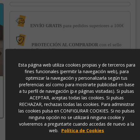
para pedidos superiores a 100€
ENVÍO GRATIS
con el sello
PROTECCIÓN AL COMPRADOR
de garantía Trusted Shops
Esta página web utiliza cookies propias y de terceros para
-3% DE DESCUENTO EXTRA
para pagos con
fines funcionales (permitir la navegación web), para
transferencia bancaria
optimizar la navegación y personalizarla según tus
preferencias así como para mostrarte publicidad en base
a tu perfil de navegación (p.e páginas visitadas). Si pulsas
783517
ACEPTAR, aceptas todas las cookies. Si pulsas
RECHAZAR, rechazas todas las cookies. Para administrar
8435435310462
las cookies pulsa en CONFIGURAR COOKIES. Si no pulsas
ninguna opción no se utilizará ninguna cookie y
volveremos a preguntarte cuando accedas de nuevo a la
web.
Política de Cookies