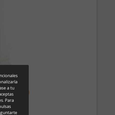
uncionales
nalizarla
ase a tu
 aceptas
es. Para
pulsas
eguntarte