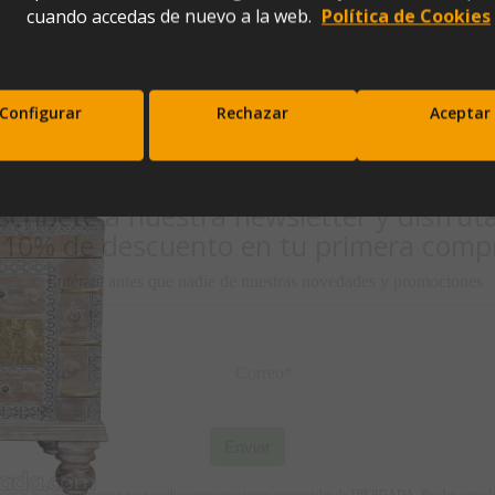
cuando accedas de nuevo a la web.
Política de Cookies
ce (100x40x57)
Configurar
Rechazar
Aceptar
scríbete a nuestra newsletter y disfrut
10% de descuento en tu primera comp
Entérate antes que nadie de nuestras novedades y promociones
Correo*
Enviar
xpresas tu consentimiento para recibir comunicaciones comerciales de IBERGADA. Puedes cancela