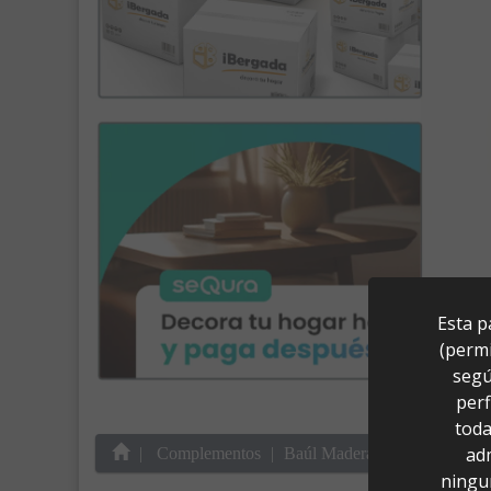
Esta p
(permi
segú
perf
toda
ad
Complementos
Baúl Madera Beige Rozado/B
ningu