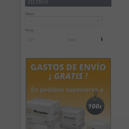
FILTROS
Marca
---
Precio
-