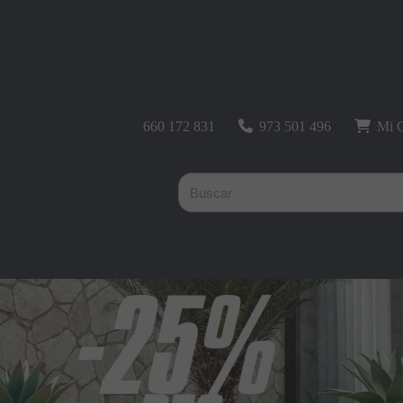
660 172 831
973 501 496
Mi C