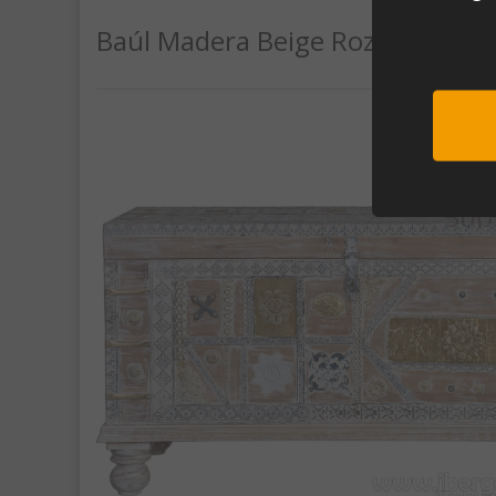
Baúl Madera Beige Rozado/Bron
Sub
Al unirte e