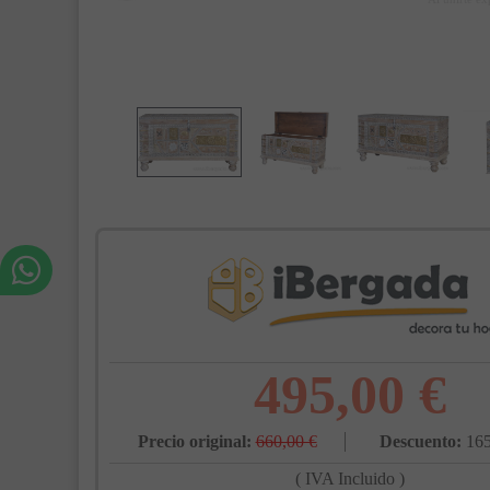
495,00 €
Precio original:
660,00 €
Descuento:
165
( IVA Incluido )