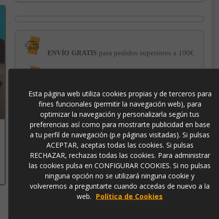
para pedidos superiores a 100€
ENVÍO GRATIS
con el sello
PROTECCIÓN AL COMPRADOR
de garantía Trusted Shops
Esta página web utiliza cookies propias y de terceros para
fines funcionales (permitir la navegación web), para
optimizar la navegación y personalizarla según tus
-3% DE DESCUENTO EXTRA
para pagos con
preferencias así como para mostrarte publicidad en base
transferencia bancaria
a tu perfil de navegación (p.e páginas visitadas). Si pulsas
ACEPTAR, aceptas todas las cookies. Si pulsas
RECHAZAR, rechazas todas las cookies. Para administrar
6645
las cookies pulsa en CONFIGURAR COOKIES. Si no pulsas
ninguna opción no se utilizará ninguna cookie y
volveremos a preguntarte cuando accedas de nuevo a la
web.
Política de Cookies
Contacto
973 501 496