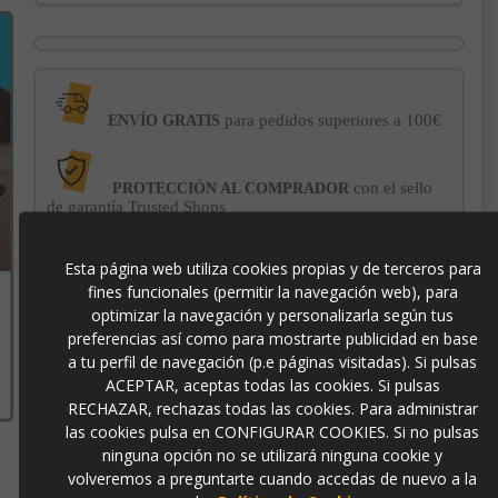
para pedidos superiores a 100€
ENVÍO GRATIS
con el sello
PROTECCIÓN AL COMPRADOR
de garantía Trusted Shops
Esta página web utiliza cookies propias y de terceros para
-3% DE DESCUENTO EXTRA
para pagos con
fines funcionales (permitir la navegación web), para
transferencia bancaria
optimizar la navegación y personalizarla según tus
preferencias así como para mostrarte publicidad en base
a tu perfil de navegación (p.e páginas visitadas). Si pulsas
6498
ACEPTAR, aceptas todas las cookies. Si pulsas
RECHAZAR, rechazas todas las cookies. Para administrar
las cookies pulsa en CONFIGURAR COOKIES. Si no pulsas
ninguna opción no se utilizará ninguna cookie y
volveremos a preguntarte cuando accedas de nuevo a la