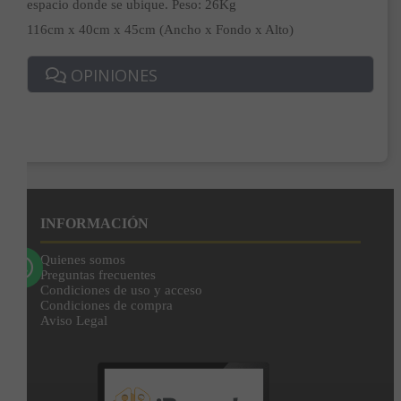
espacio donde se ubique. Peso: 26Kg
116cm x 40cm x 45cm (Ancho x Fondo x Alto)
Correo*
OPINIONES
Enviar
Al unirte expresas tu consentimiento para recibir comunicaciones comerciales de
IBERGADA. Puedes cancelar tu suscripción en cualquier momento. Consulta nuestra
Política de Privacidad para más información.
INFORMACIÓN
Quienes somos
Preguntas frecuentes
Condiciones de uso y acceso
Condiciones de compra
Aviso Legal