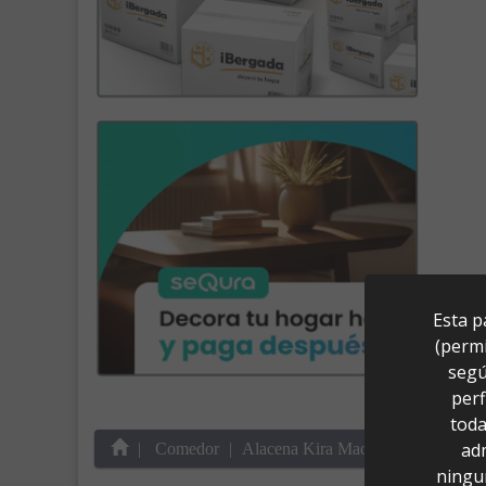
Esta p
(permi
segú
perf
toda
ad
Comedor
Alacena Kira Madera/Natural 2 Pu
ningu