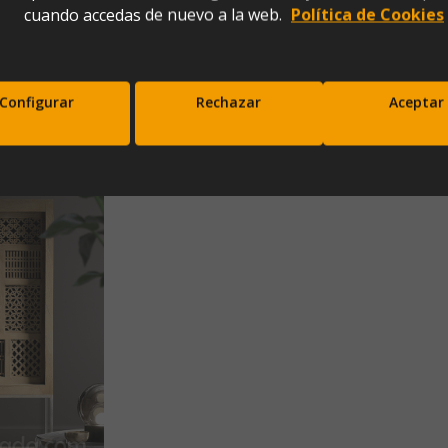
cuando accedas de nuevo a la web.
Política de Cookies
Puertas (140x40x170)
Configurar
Rechazar
Aceptar
scríbete a nuestra newsletter y disfrut
10% de descuento en tu primera comp
Entérate antes que nadie de nuestras novedades y promociones
Correo*
Enviar
xpresas tu consentimiento para recibir comunicaciones comerciales de IBERGADA. Puedes cancela