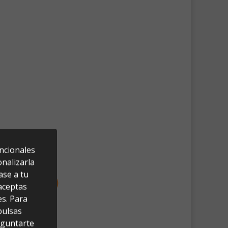
uncionales
nalizarla
ase a tu
 aceptas
es. Para
pulsas
eguntarte