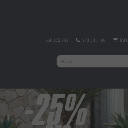
660 172 831
973 501 496
Mi C