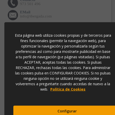
973 501 496
EMail
info@ibergada.com
Compártelo:
Esta página web utiliza cookies propias y de terceros para
fines funcionales (permitir la navegación web), para
optimizar la navegación y personalizarla según tus
preferencias así como para mostrarte publicidad en base
DESCRIPCIÓN
a tu perfil de navegación (p.e páginas visitadas). Si pulsas
ACEPTAR, aceptas todas las cookies. Si pulsas
Aparador de la colección
"CUSTOM"
. Mueble de estilo
RECHAZAR, rechazas todas las cookies. Para administrar
industrial con estructura de
madera de mango
en color
natural envejecido y metal negro. Tiene dos puertas, tres
las cookies pulsa en CONFIGURAR COOKIES. Si no pulsas
cajones y modulo central para botellero. Interior con estantes.
ninguna opción no se utilizará ninguna cookie y
Detalles y elecciones que marcan la diferencia y ofrecen
volveremos a preguntarte cuando accedas de nuevo a la
características de buen gusto, que hacen que su hogar sea
web.
Política de Cookies
único y le otorgue un
estilo verdaderamente personal
. Sigue
tus gustos, refleja tus necesidades, captura y absorbe los
hábitos y deseos de cada individuo. El hogar es el espejo de
la identidad. Se envia completamente montado. Peso: 74Kg.
150cm x 38cm x 85cm (Ancho x Fondo x Alto)
Configurar