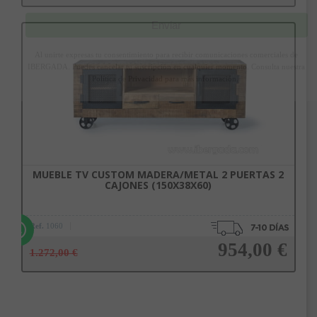
Enviar
Añadir a la cesta
Al unirte expresas tu consentimiento para recibir comunicaciones comerciales de
IBERGADA. Puedes cancelar tu suscripción en cualquier momento. Consulta nuestra
Política de Privacidad para más información.
MUEBLE TV CUSTOM MADERA/METAL 2 PUERTAS 2
CAJONES (150X38X60)
Ref.
1060
954,00 €
1.272,00 €
Añadir a la cesta