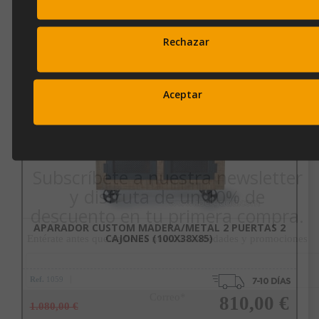
OPINIONES
Rechazar
Productos Relacionados
Aceptar
Subscríbete a nuestra newsletter
y disfruta de un 10% de
descuento en tu primera compra.
APARADOR CUSTOM MADERA/METAL 2 PUERTAS 2
CAJONES (100X38X85)
Entérate antes que nadie de nuestras novedades y promociones
Ref.
1059
Correo*
810,00 €
1.080,00 €