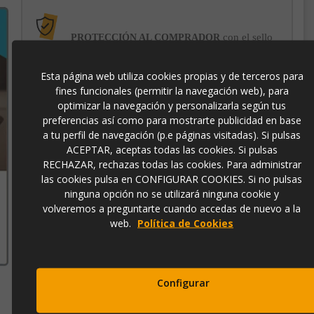
con el sello
PROTECCIÓN AL COMPRADOR
de garantía Trusted Shops
Esta página web utiliza cookies propias y de terceros para
fines funcionales (permitir la navegación web), para
-3% DE DESCUENTO EXTRA
para pagos con
transferencia bancaria
optimizar la navegación y personalizarla según tus
preferencias así como para mostrarte publicidad en base
a tu perfil de navegación (p.e páginas visitadas). Si pulsas
6841101
ACEPTAR, aceptas todas las cookies. Si pulsas
RECHAZAR, rechazas todas las cookies. Para administrar
las cookies pulsa en CONFIGURAR COOKIES. Si no pulsas
ninguna opción no se utilizará ninguna cookie y
volveremos a preguntarte cuando accedas de nuevo a la
Contacto
web.
Política de Cookies
973 501 496
EMail
info@ibergada.com
Configurar
Compártelo: