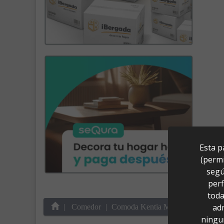
Esta p
(permi
segú
perf
toda
ad
Comedor
Comoda Kentia Madera/Metal 3 Ca
ningu