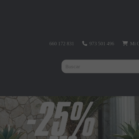
660 172 831
973 501 496
Mi C