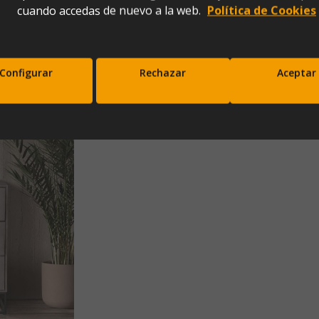
cuando accedas de nuevo a la web.
Política de Cookies
Cajones (100x40x90)
Configurar
Rechazar
Aceptar
scríbete a nuestra newsletter y disfrut
10% de descuento en tu primera comp
Entérate antes que nadie de nuestras novedades y promociones
Correo*
Enviar
xpresas tu consentimiento para recibir comunicaciones comerciales de IBERGADA. Puedes cancela