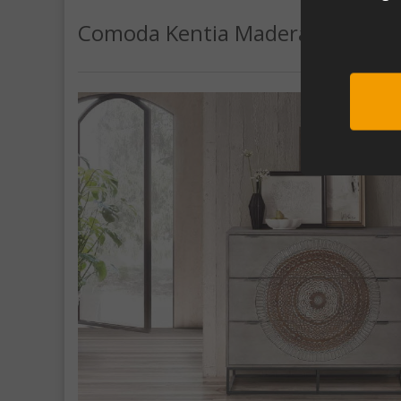
Comoda Kentia Madera/Metal 3 
Sub
Al unirte e