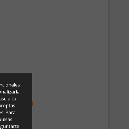
uncionales
nalizarla
ase a tu
 aceptas
es. Para
pulsas
eguntarte