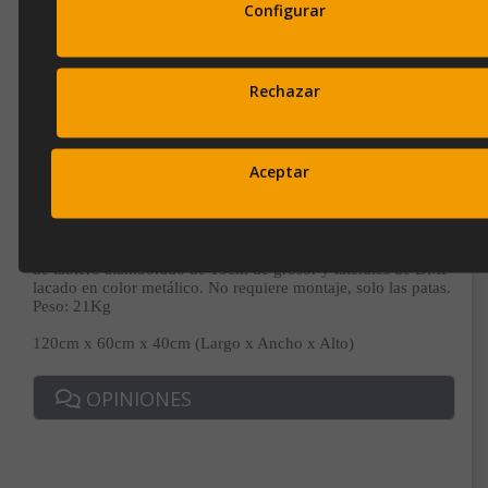
Configurar
EMail
info@ibergada.com
Rechazar
Compártelo:
Aceptar
DESCRIPCIÓN
Subscríbete a nuestra newsletter
Mesa de centro realizada en madera chapada de abeto. Tapa
y disfruta de un 10% de
de tablero atamborado de 15cm de grosor y laterales de DMF
lacado en color metálico. No requiere montaje, solo las patas.
descuento en tu primera compra.
Peso: 21Kg
Entérate antes que nadie de nuestras novedades y promociones
120cm x 60cm x 40cm (Largo x Ancho x Alto)
OPINIONES
Correo*