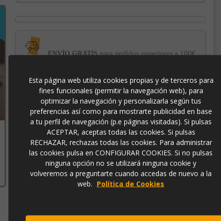
para pedidos superiores a 100€
ENVÍO GRATIS
Esta página web utiliza cookies propias y de terceros para
con el sello
PROTECCIÓN AL COMPRADOR
fines funcionales (permitir la navegación web), para
de garantía Trusted Shops
optimizar la navegación y personalizarla según tus
preferencias así como para mostrarte publicidad en base
a tu perfil de navegación (p.e páginas visitadas). Si pulsas
-3% DE DESCUENTO EXTRA
para pagos con
transferencia bancaria
ACEPTAR, aceptas todas las cookies. Si pulsas
RECHAZAR, rechazas todas las cookies. Para administrar
las cookies pulsa en CONFIGURAR COOKIES. Si no pulsas
10930
ninguna opción no se utilizará ninguna cookie y
volveremos a preguntarte cuando accedas de nuevo a la
web.
Política de Cookies
Contacto
973 501 496