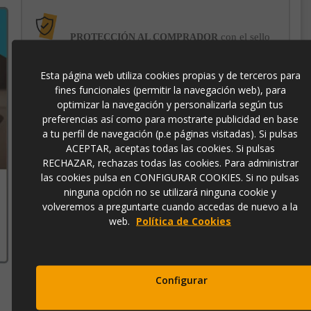
con el sello
PROTECCIÓN AL COMPRADOR
de garantía Trusted Shops
Esta página web utiliza cookies propias y de terceros para
fines funcionales (permitir la navegación web), para
-3% DE DESCUENTO EXTRA
para pagos con
transferencia bancaria
optimizar la navegación y personalizarla según tus
preferencias así como para mostrarte publicidad en base
a tu perfil de navegación (p.e páginas visitadas). Si pulsas
302018
ACEPTAR, aceptas todas las cookies. Si pulsas
RECHAZAR, rechazas todas las cookies. Para administrar
las cookies pulsa en CONFIGURAR COOKIES. Si no pulsas
ninguna opción no se utilizará ninguna cookie y
volveremos a preguntarte cuando accedas de nuevo a la
Contacto
web.
Política de Cookies
973 501 496
EMail
info@ibergada.com
Configurar
Compártelo: