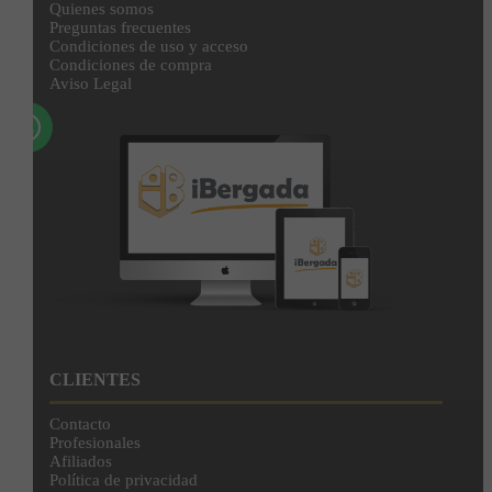
Quienes somos
IBERGADA. Puedes cancelar tu suscripción en cualquier momento. Consulta nuestra
Preguntas frecuentes
Política de Privacidad para más información.
Condiciones de uso y acceso
Condiciones de compra
Aviso Legal
CLIENTES
Contacto
Profesionales
Afiliados
Política de privacidad