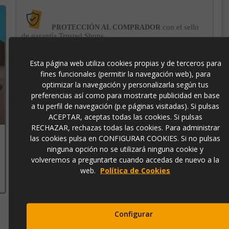
con el sello
PROTECCIÓN AL COMPRADOR
de garantía Trusted Shops
Esta página web utiliza cookies propias y de terceros para
-3% DE DESCUENTO EXTRA
para pagos con
fines funcionales (permitir la navegación web), para
transferencia bancaria
optimizar la navegación y personalizarla según tus
preferencias así como para mostrarte publicidad en base
a tu perfil de navegación (p.e páginas visitadas). Si pulsas
303043
ACEPTAR, aceptas todas las cookies. Si pulsas
RECHAZAR, rechazas todas las cookies. Para administrar
las cookies pulsa en CONFIGURAR COOKIES. Si no pulsas
ninguna opción no se utilizará ninguna cookie y
volveremos a preguntarte cuando accedas de nuevo a la
Contacto
973 501 496
web.
Política de Cookies
EMail
info@ibergada.com
Configurar
Compártelo: