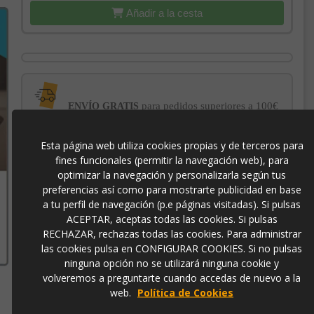
Añadir a la cesta
para pedidos superiores a 100€
ENVÍO GRATIS
Esta página web utiliza cookies propias y de terceros para
con el sello
PROTECCIÓN AL COMPRADOR
fines funcionales (permitir la navegación web), para
de garantía Trusted Shops
optimizar la navegación y personalizarla según tus
preferencias así como para mostrarte publicidad en base
a tu perfil de navegación (p.e páginas visitadas). Si pulsas
-3% DE DESCUENTO EXTRA
para pagos con
transferencia bancaria
ACEPTAR, aceptas todas las cookies. Si pulsas
RECHAZAR, rechazas todas las cookies. Para administrar
las cookies pulsa en CONFIGURAR COOKIES. Si no pulsas
51140
ninguna opción no se utilizará ninguna cookie y
volveremos a preguntarte cuando accedas de nuevo a la
web.
Política de Cookies
8424345511403