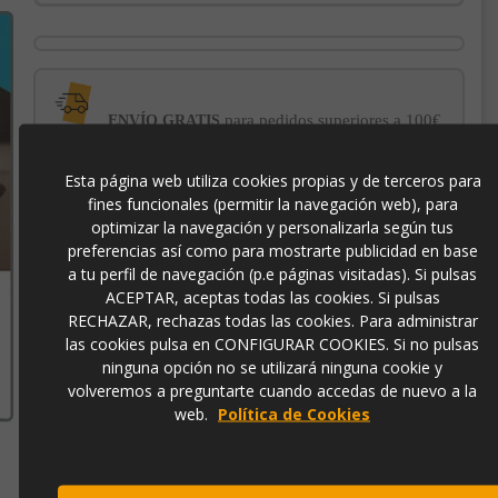
para pedidos superiores a 100€
ENVÍO GRATIS
Esta página web utiliza cookies propias y de terceros para
con el sello
PROTECCIÓN AL COMPRADOR
fines funcionales (permitir la navegación web), para
de garantía Trusted Shops
optimizar la navegación y personalizarla según tus
preferencias así como para mostrarte publicidad en base
a tu perfil de navegación (p.e páginas visitadas). Si pulsas
-3% DE DESCUENTO EXTRA
para pagos con
transferencia bancaria
ACEPTAR, aceptas todas las cookies. Si pulsas
RECHAZAR, rechazas todas las cookies. Para administrar
las cookies pulsa en CONFIGURAR COOKIES. Si no pulsas
10208
ninguna opción no se utilizará ninguna cookie y
volveremos a preguntarte cuando accedas de nuevo a la
web.
Política de Cookies
Contacto
973 501 496