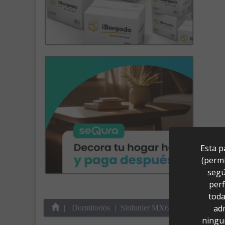
Esta p
(permi
segú
perf
toda
ad
Dormitorios
Sinfonier MX64 6 Cajones Blan
ningu