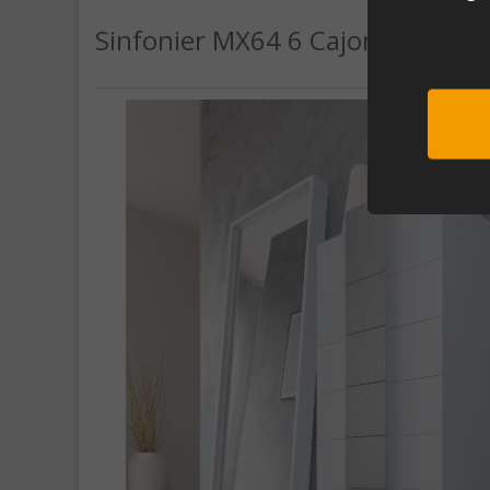
Sinfonier MX64 6 Cajones Blanc
Sub
Al unirte e