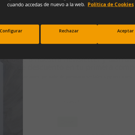
cuando accedas de nuevo a la web.
Política de Cookies
a/Plata (60x40X124)
Configurar
Rechazar
Aceptar
scríbete a nuestra newsletter y disfrut
10% de descuento en tu primera comp
Entérate antes que nadie de nuestras novedades y promociones
Correo*
Enviar
xpresas tu consentimiento para recibir comunicaciones comerciales de IBERGADA. Puedes cancela