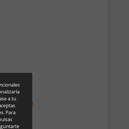
uncionales
nalizarla
ase a tu
 aceptas
es. Para
pulsas
eguntarte