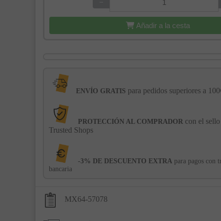
−
+
Añadir a la cesta
para pedidos superiores a 100
ENVÍO GRATIS
con el sello
PROTECCIÓN AL COMPRADOR
Trusted Shops
-3% DE DESCUENTO EXTRA
para pagos con t
bancaria
MX64-57078