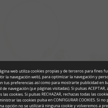
ágina web utiliza cookies propias y de terceros para fines f
tir la navegación web), para optimizar la navegación y perso
n tus preferencias así como para mostrarte publicidad en b
il de navegación (p.e páginas visitadas). Si pulsas ACEPTAR,
s las cookies. Si pulsas RECHAZAR, rechazas todas las cooki
ministrar las cookies pulsa en CONFIGURAR COOKIES. Si no 
ca/Plata (60x40X124)
na opción no se utilizará ninguna cookie y volveremos a pr