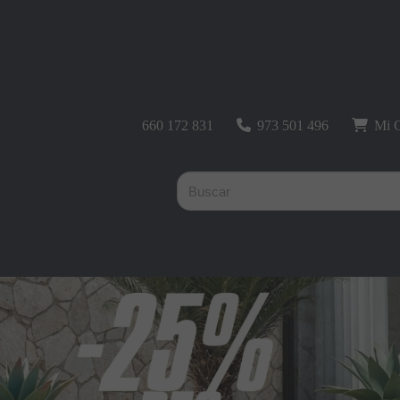
660 172 831
973 501 496
Mi C