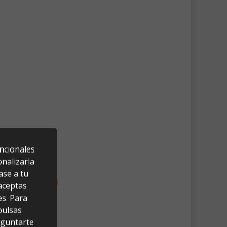
uncionales
nalizarla
ase a tu
 aceptas
es. Para
pulsas
eguntarte