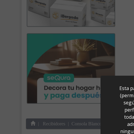
Esta p
(permi
segú
perf
toda
ad
Recibidores
Consola Blanco/Arena R27 1 Ca
ningu