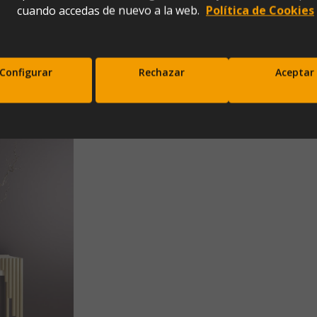
cuando accedas de nuevo a la web.
Política de Cookies
ón (120x40x80)
Configurar
Rechazar
Aceptar
scríbete a nuestra newsletter y disfrut
10% de descuento en tu primera comp
Entérate antes que nadie de nuestras novedades y promociones
Correo*
Enviar
xpresas tu consentimiento para recibir comunicaciones comerciales de IBERGADA. Puedes cancela