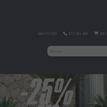
660 172 831
973 501 496
Mi C