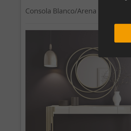
Consola Blanco/Arena R27 1 Caj
Sub
Al unirte e