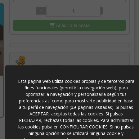
−
+
Añadir a la cesta
para pedidos superiores a 100€
ENVÍO GRATIS
Esta página web utiliza cookies propias y de terceros para
con el sello
PROTECCIÓN AL COMPRADOR
fines funcionales (permitir la navegación web), para
de garantía Trusted Shops
optimizar la navegación y personalizarla según tus
preferencias así como para mostrarte publicidad en base
a tu perfil de navegación (p.e páginas visitadas). Si pulsas
-3% DE DESCUENTO EXTRA
para pagos con
ACEPTAR, aceptas todas las cookies. Si pulsas
transferencia bancaria
RECHAZAR, rechazas todas las cookies. Para administrar
las cookies pulsa en CONFIGURAR COOKIES. Si no pulsas
ninguna opción no se utilizará ninguna cookie y
42436