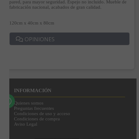
pared, para mayor seguridad. Espejo no incluido. Mueble de
fabricación nacional, acabados de gran calidad.
Correo*
120cm x 40cm x 80cm
OPINIONES
Enviar
Al unirte expresas tu consentimiento para recibir comunicaciones comerciales de
IBERGADA. Puedes cancelar tu suscripción en cualquier momento. Consulta nuestra
Política de Privacidad para más información.
INFORMACIÓN
Quienes somos
Preguntas frecuentes
Condiciones de uso y acceso
Condiciones de compra
Aviso Legal