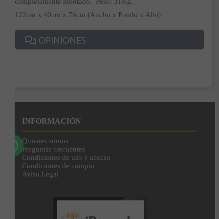
completamente montado. Peso: 31Kg.
122cm x 40cm x 76cm (Ancho x Fondo x Alto)
Correo*
OPINIONES
Enviar
Al unirte expresas tu consentimiento para recibir comunicaciones comerciales de
IBERGADA. Puedes cancelar tu suscripción en cualquier momento. Consulta nuestra
Política de Privacidad para más información.
INFORMACIÓN
Quienes somos
Preguntas frecuentes
Condiciones de uso y acceso
Condiciones de compra
Aviso Legal