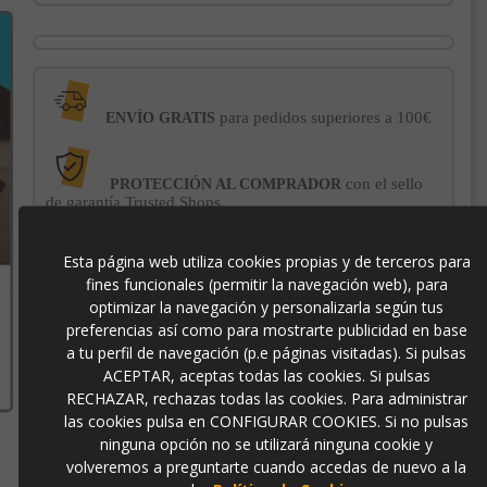
para pedidos superiores a 100€
ENVÍO GRATIS
con el sello
PROTECCIÓN AL COMPRADOR
de garantía Trusted Shops
Esta página web utiliza cookies propias y de terceros para
-3% DE DESCUENTO EXTRA
para pagos con
fines funcionales (permitir la navegación web), para
transferencia bancaria
optimizar la navegación y personalizarla según tus
preferencias así como para mostrarte publicidad en base
a tu perfil de navegación (p.e páginas visitadas). Si pulsas
1698
ACEPTAR, aceptas todas las cookies. Si pulsas
RECHAZAR, rechazas todas las cookies. Para administrar
las cookies pulsa en CONFIGURAR COOKIES. Si no pulsas
ninguna opción no se utilizará ninguna cookie y
volveremos a preguntarte cuando accedas de nuevo a la
Contacto
973 501 496