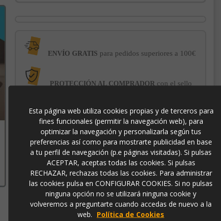
para pedidos superiores a 100€
ENVÍO GRATIS
con el sello
PROTECCIÓN AL COMPRADOR
de garantía Trusted Shops
Esta página web utiliza cookies propias y de terceros para
fines funcionales (permitir la navegación web), para
-3% DE DESCUENTO EXTRA
para pagos con
transferencia bancaria
optimizar la navegación y personalizarla según tus
preferencias así como para mostrarte publicidad en base
a tu perfil de navegación (p.e páginas visitadas). Si pulsas
1475
ACEPTAR, aceptas todas las cookies. Si pulsas
RECHAZAR, rechazas todas las cookies. Para administrar
las cookies pulsa en CONFIGURAR COOKIES. Si no pulsas
ninguna opción no se utilizará ninguna cookie y
volveremos a preguntarte cuando accedas de nuevo a la
Contacto
web.
Política de Cookies
973 501 496