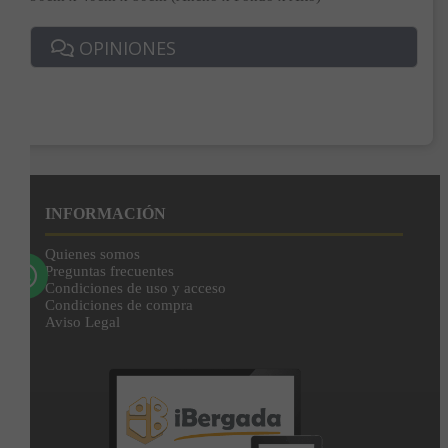
Correo*
OPINIONES
Enviar
Al unirte expresas tu consentimiento para recibir comunicaciones comerciales de
IBERGADA. Puedes cancelar tu suscripción en cualquier momento. Consulta nuestra
Política de Privacidad para más información.
INFORMACIÓN
Quienes somos
Preguntas frecuentes
Condiciones de uso y acceso
Condiciones de compra
Aviso Legal