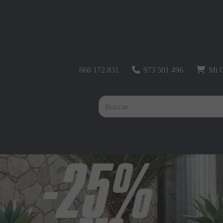
660 172 831
973 501 496
Mi C