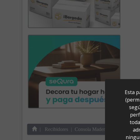
Esta p
(permi
segú
perf
toda
ad
Recibidores
Consola Madera Abeto/Metal (1
ningu