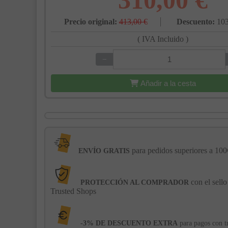
310,00 €
Precio original:
413,00 €
Descuento:
103
( IVA Incluido )
−
+
Añadir a la cesta
para pedidos superiores a 100
ENVÍO GRATIS
con el sello
PROTECCIÓN AL COMPRADOR
Trusted Shops
-3% DE DESCUENTO EXTRA
para pagos con t