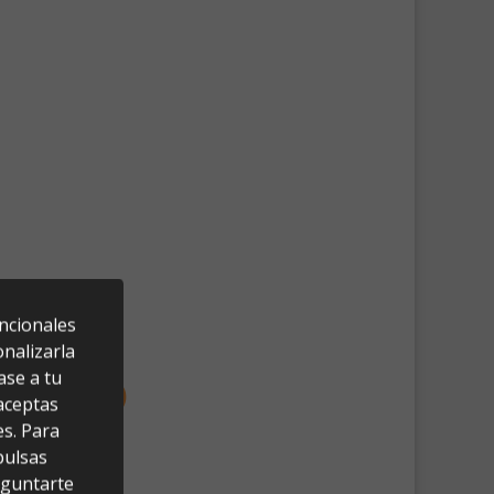
uncionales
nalizarla
ase a tu
 aceptas
es. Para
pulsas
eguntarte