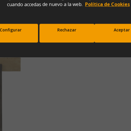
cuando accedas de nuevo a la web.
Política de Cookies
20x35x81)
Configurar
Rechazar
Aceptar
scríbete a nuestra newsletter y disfrut
10% de descuento en tu primera comp
Entérate antes que nadie de nuestras novedades y promociones
Correo*
Enviar
xpresas tu consentimiento para recibir comunicaciones comerciales de IBERGADA. Puedes cancela