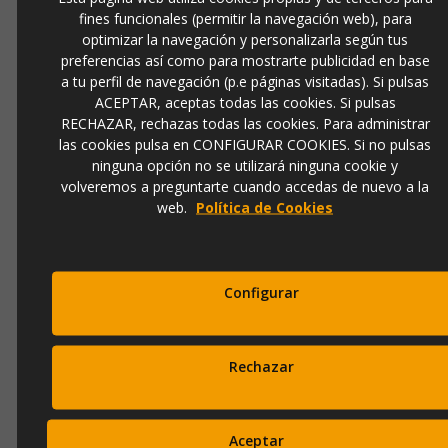
fines funcionales (permitir la navegación web), para
optimizar la navegación y personalizarla según tus
preferencias así como para mostrarte publicidad en base
a tu perfil de navegación (p.e páginas visitadas). Si pulsas
Contacto
ACEPTAR, aceptas todas las cookies. Si pulsas
973 501 496
RECHAZAR, rechazas todas las cookies. Para administrar
EMail
las cookies pulsa en CONFIGURAR COOKIES. Si no pulsas
info@ibergada.com
ninguna opción no se utilizará ninguna cookie y
volveremos a preguntarte cuando accedas de nuevo a la
Compártelo:
web.
Política de Cookies
Configurar
DESCRIPCIÓN
Consola moderna
R16
de la colección
"IMPERIUM"
.
Realizada en madera y lacada en color plata y patas en color
Rechazar
blanco.
Posibilidad de otros acabados de lacados
mate o
brillo.
Disponible también en largo de 150cm o 200cm.
Diseño original y atemporal,
que aportará una gran dosis de
elegancia y modernidad a tu recibidor. Debe ir fijado a la
pared, para mayor seguridad. Espejo no incluido. Mueble de
Aceptar