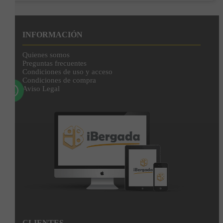
Enviar
Al unirte expresas tu consentimiento para recibir comunicaciones comerciales de
IBERGADA. Puedes cancelar tu suscripción en cualquier momento. Consulta nuestra
INFORMACIÓN
Política de Privacidad para más información.
Quienes somos
Preguntas frecuentes
Condiciones de uso y acceso
Condiciones de compra
Aviso Legal
CLIENTES