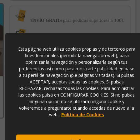
para pedidos superiores a 100€
ENVÍO GRATIS
con el sello
PROTECCIÓN AL COMPRADOR
de garantía Trusted Shops
Esta página web utiliza cookies propias y de terceros para
fines funcionales (permitir la navegación web), para
optimizar la navegación y personalizarla según tus
-3% DE DESCUENTO EXTRA
para pagos con
preferencias así como para mostrarte publicidad en base
transferencia bancaria
a tu perfil de navegación (p.e páginas visitadas). Si pulsas
ACEPTAR, aceptas todas las cookies. Si pulsas
RECHAZAR, rechazas todas las cookies. Para administrar
764352
las cookies pulsa en CONFIGURAR COOKIES. Si no pulsas
ninguna opción no se utilizará ninguna cookie y
8435435322021
volveremos a preguntarte cuando accedas de nuevo a la
web.
Política de Cookies
Contacto