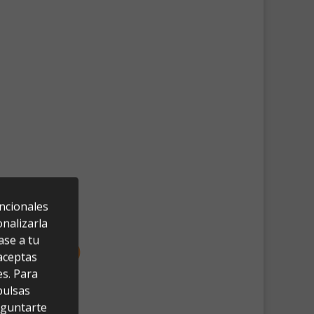
uncionales
nalizarla
ase a tu
 aceptas
es. Para
pulsas
eguntarte