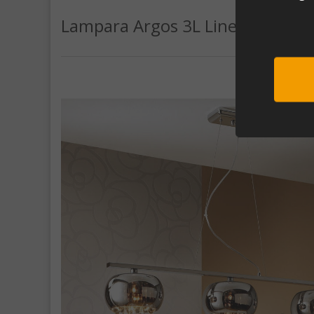
Lampara Argos 3L Lineal
Sub
Al unirte e