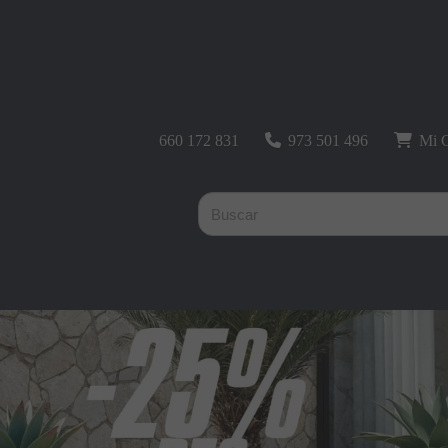
660 172 831
973 501 496
Mi C