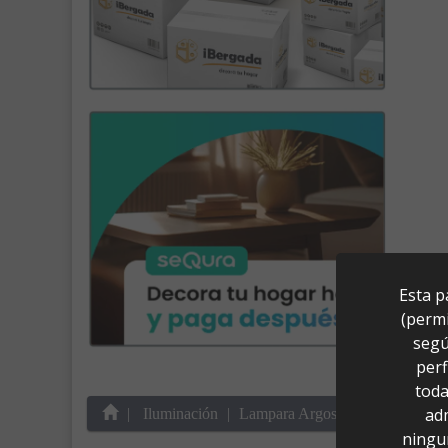
Esta p
(permi
segú
perf
toda
ad
Iluminación
Lampara Argos 3L Lineal
ningu