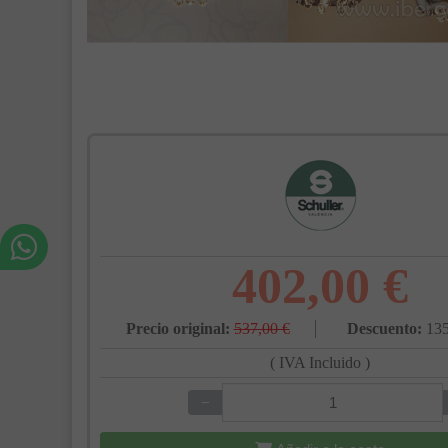
402,00 €
Precio original:
537,00 €
Descuento:
135
( IVA Incluido )
−
+